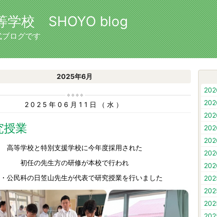
校 SHOYO blog
式ブログです
2025年6月
20
20
2025年06月11日（水）
20
研究授業
20
20
高等学校と特別支援学校に今年度採用された
20
初任の先生方の研修が本校で行われ
20
・公民科の日笠山先生が代表で研究授業を行いました
20
20
20
20