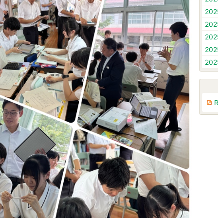
20
20
20
20
20