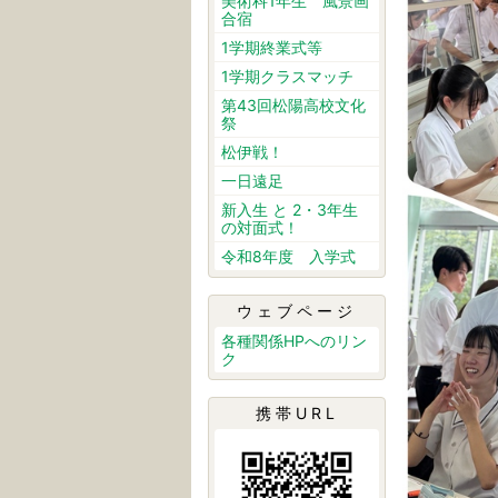
美術科1年生 風景画
合宿
1学期終業式等
1学期クラスマッチ
第43回松陽高校文化
祭
松伊戦！
一日遠足
新入生 と 2・3年生
の対面式！
令和8年度 入学式
ウェブページ
各種関係HPへのリン
ク
携帯URL